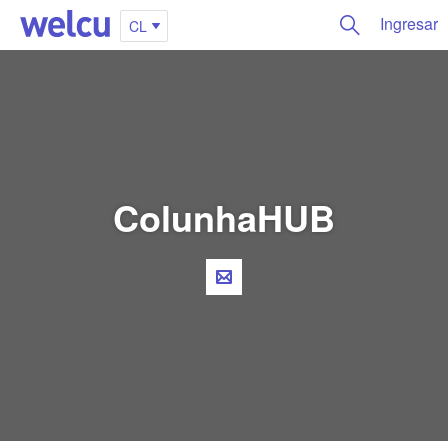
Ingresar
CL
ColunhaHUB