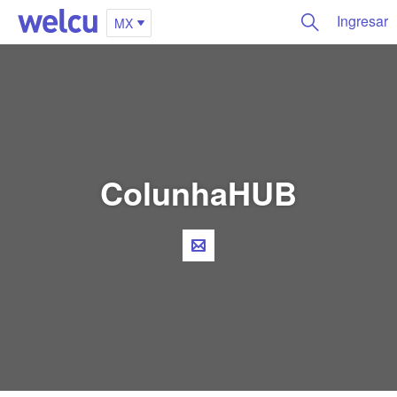
Ingresar
MX
ColunhaHUB