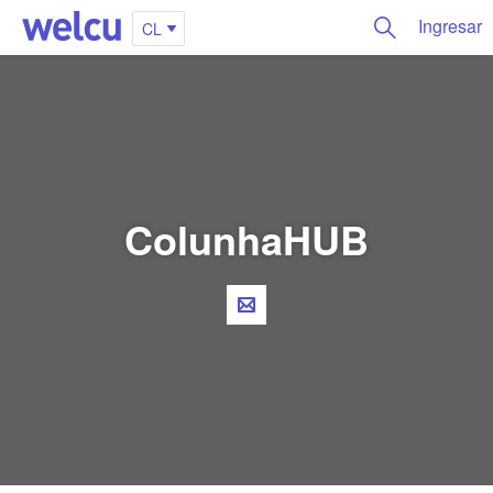
Ingresar
CL
ColunhaHUB