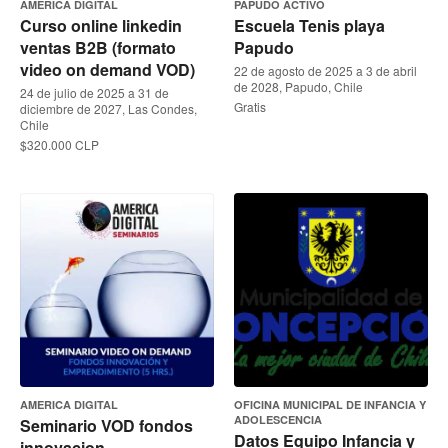
AMERICA DIGITAL
PAPUDO ACTIVO
Curso online linkedin
Escuela Tenis playa
ventas B2B (formato
Papudo
video on demand VOD)
22 de agosto de 2025 a 3 de abril
de 2028, Papudo, Chile
24 de julio de 2025 a 31 de
Gratis
diciembre de 2027, Las Condes,
Chile
$320.000 CLP
AMERICA DIGITAL
OFICINA MUNICIPAL DE INFANCIA Y
ADOLESCENCIA
Seminario VOD fondos
Datos Equipo Infancia y
innovacion