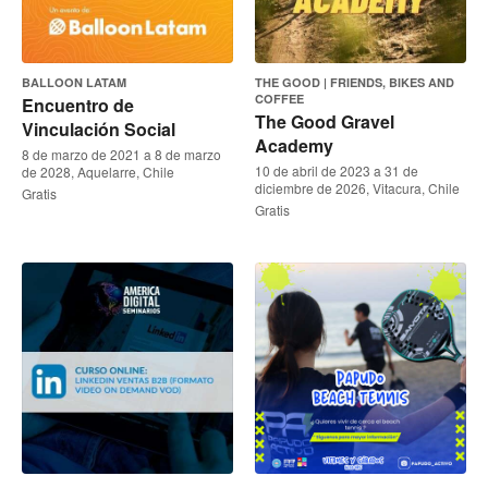
BALLOON LATAM
THE GOOD | FRIENDS, BIKES AND
COFFEE
Encuentro de
The Good Gravel
Vinculación Social
Academy
8 de marzo de 2021 a 8 de marzo
10 de abril de 2023 a 31 de
de 2028, Aquelarre, Chile
diciembre de 2026, Vitacura, Chile
Gratis
Gratis