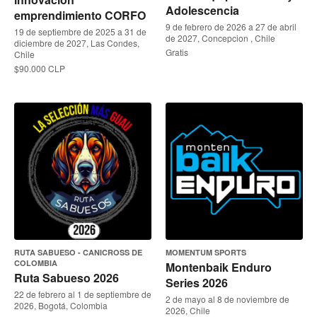
Adolescencia
emprendimiento CORFO
9 de febrero de 2026 a 27 de abril
19 de septiembre de 2025 a 31 de
de 2027, Concepcion , Chile
diciembre de 2027, Las Condes,
Gratis
Chile
$90.000 CLP
RUTA SABUESO - CANICROSS DE
MOMENTUM SPORTS
COLOMBIA
Montenbaik Enduro
Ruta Sabueso 2026
Series 2026
22 de febrero al 1 de septiembre de
2 de mayo al 8 de noviembre de
2026, Bogotá, Colombia
2026, Chile