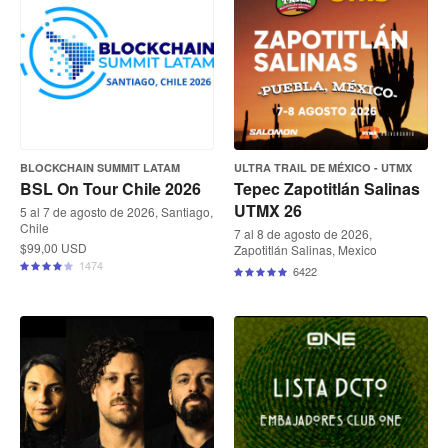
BLOCKCHAIN SUMMIT LATAM
ULTRA TRAIL DE MÉXICO - UTMX
BSL On Tour Chile 2026
Tepec Zapotitlán Salinas
UTMX 26
5 al 7 de agosto de 2026, Santiago,
Chile
7 al 8 de agosto de 2026,
$99,00 USD
Zapotitlán Salinas, Mexico
1474
6422