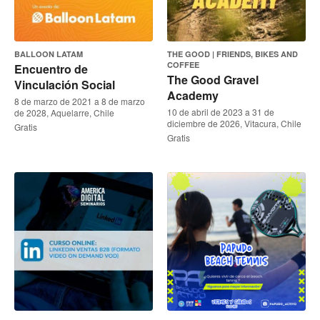
BALLOON LATAM
THE GOOD | FRIENDS, BIKES AND
COFFEE
Encuentro de
The Good Gravel
Vinculación Social
Academy
8 de marzo de 2021 a 8 de marzo
10 de abril de 2023 a 31 de
de 2028, Aquelarre, Chile
diciembre de 2026, Vitacura, Chile
Gratis
Gratis