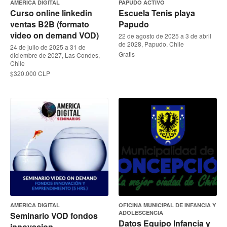
AMERICA DIGITAL
PAPUDO ACTIVO
Curso online linkedin
Escuela Tenis playa
ventas B2B (formato
Papudo
video on demand VOD)
22 de agosto de 2025 a 3 de abril
de 2028, Papudo, Chile
24 de julio de 2025 a 31 de
Gratis
diciembre de 2027, Las Condes,
Chile
$320.000 CLP
AMERICA DIGITAL
OFICINA MUNICIPAL DE INFANCIA Y
ADOLESCENCIA
Seminario VOD fondos
Datos Equipo Infancia y
innovacion