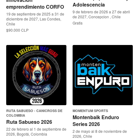
Adolescencia
emprendimiento CORFO
9 de febrero de 2026 a 27 de abril
19 de septiembre de 2025 a 31 de
de 2027, Concepcion , Chile
diciembre de 2027, Las Condes,
Gratis
Chile
$90.000 CLP
RUTA SABUESO - CANICROSS DE
MOMENTUM SPORTS
COLOMBIA
Montenbaik Enduro
Ruta Sabueso 2026
Series 2026
22 de febrero al 1 de septiembre de
2 de mayo al 8 de noviembre de
2026, Bogotá, Colombia
2026, Chile