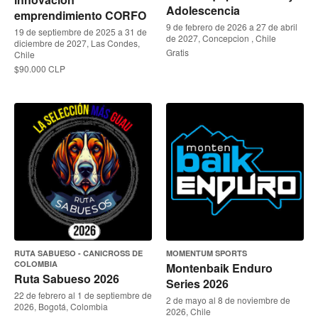
Adolescencia
emprendimiento CORFO
9 de febrero de 2026 a 27 de abril
19 de septiembre de 2025 a 31 de
de 2027, Concepcion , Chile
diciembre de 2027, Las Condes,
Gratis
Chile
$90.000 CLP
RUTA SABUESO - CANICROSS DE
MOMENTUM SPORTS
COLOMBIA
Montenbaik Enduro
Ruta Sabueso 2026
Series 2026
22 de febrero al 1 de septiembre de
2 de mayo al 8 de noviembre de
2026, Bogotá, Colombia
2026, Chile