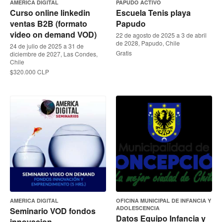
AMERICA DIGITAL
PAPUDO ACTIVO
Curso online linkedin
Escuela Tenis playa
ventas B2B (formato
Papudo
video on demand VOD)
22 de agosto de 2025 a 3 de abril
de 2028, Papudo, Chile
24 de julio de 2025 a 31 de
Gratis
diciembre de 2027, Las Condes,
Chile
$320.000 CLP
AMERICA DIGITAL
OFICINA MUNICIPAL DE INFANCIA Y
ADOLESCENCIA
Seminario VOD fondos
Datos Equipo Infancia y
innovacion