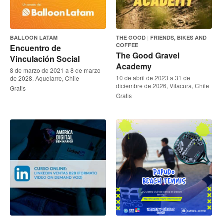
BALLOON LATAM
THE GOOD | FRIENDS, BIKES AND
COFFEE
Encuentro de
The Good Gravel
Vinculación Social
Academy
8 de marzo de 2021 a 8 de marzo
10 de abril de 2023 a 31 de
de 2028, Aquelarre, Chile
diciembre de 2026, Vitacura, Chile
Gratis
Gratis