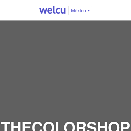
México
THECOLORSHOP