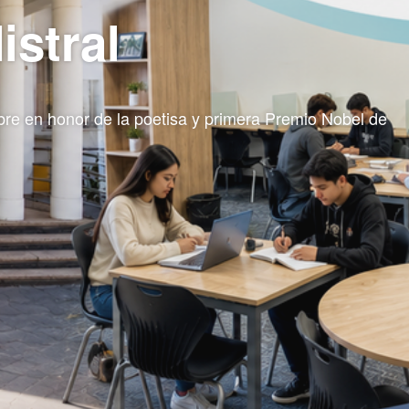
istral
mbre en honor de la poetisa y primera Premio Nobel de