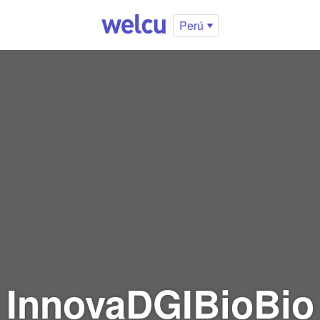
Perú
InnovaDGIBioBio