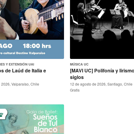
ES Y EXTENSIÓN UAI
MÚSICA UC
s de Laúd de Italia e
[MAVI UC] Polifonía y lirism
siglos
 2026, Valparaíso, Chile
12 de agosto de 2026, Santiago, Chile
Gratis