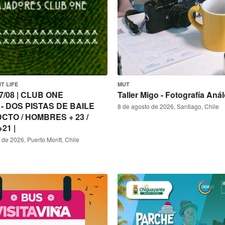
T LIFE
MUT
7/08 | CLUB ONE
Taller Migo - Fotografía Aná
 - DOS PISTAS DE BAILE
8 de agosto de 2026, Santiago, Chile
CTO / HOMBRES + 23 /
21 |
o de 2026, Puerto Montt, Chile