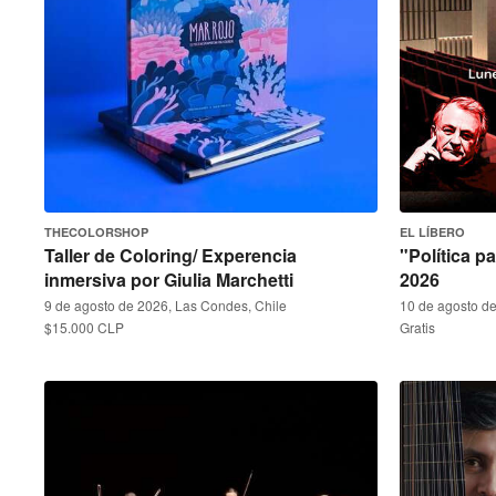
THECOLORSHOP
EL LÍBERO
Taller de Coloring/ Experencia
"Política p
inmersiva por Giulia Marchetti
2026
9 de agosto de 2026, Las Condes, Chile
10 de agosto de
$15.000 CLP
Gratis