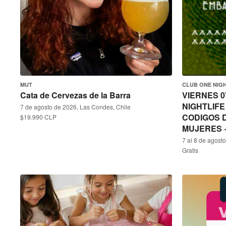
MUT
CLUB ONE NIGH
Cata de Cervezas de la Barra
VIERNES 0
NIGHTLIFE
7 de agosto de 2026, Las Condes, Chile
CODIGOS D
$19.990 CLP
MUJERES +
7 al 8 de agost
Gratis