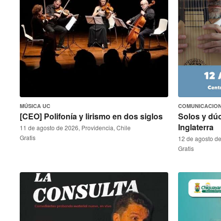
MÚSICA UC
COMUNICACION
[CEO] Polifonía y lirismo en dos siglos
Solos y dúo
Inglaterra
11 de agosto de 2026, Providencia, Chile
Gratis
12 de agosto de
Gratis