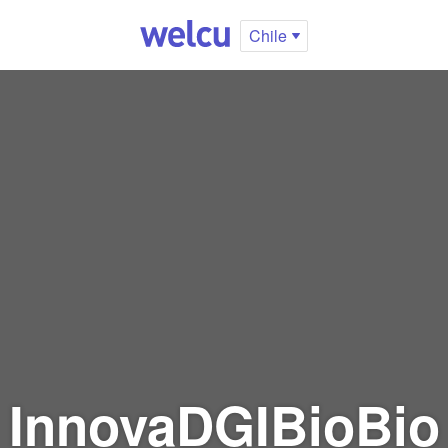
Chile
InnovaDGIBioBio