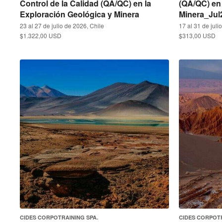
Control de la Calidad (QA/QC) en la
(QA/QC) en 
Exploración Geológica y Minera
Minera_Jul
23 al 27 de julio de 2026, Chile
17 al 31 de juli
$1.322,00 USD
$313,00 USD
CIDES CORPOTRAINING SPA.
CIDES CORPOTR