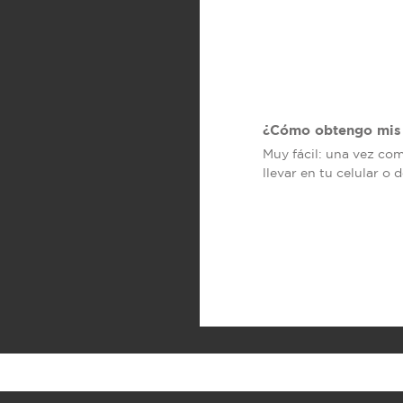
¿Cómo obtengo mis 
Muy fácil: una vez co
llevar en tu celular o 