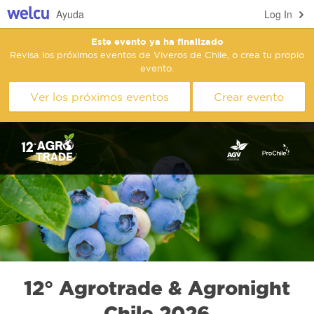
Ayuda
Log In
Este evento ya ha finalizado
Revisa los próximos eventos de Viveros de Chile, o crea tu propio
evento.
Ver los próximos eventos
Crear evento
12° Agrotrade & Agronight
Chile 2026