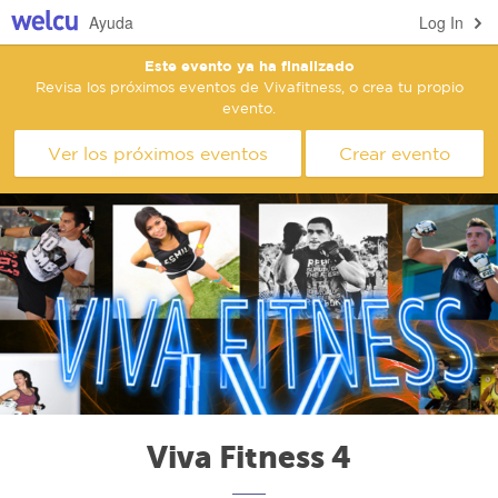
Ayuda
Log In
Este evento ya ha finalizado
Revisa los próximos eventos de Vivafitness, o crea tu propio
evento.
Ver los próximos eventos
Crear evento
Viva Fitness 4