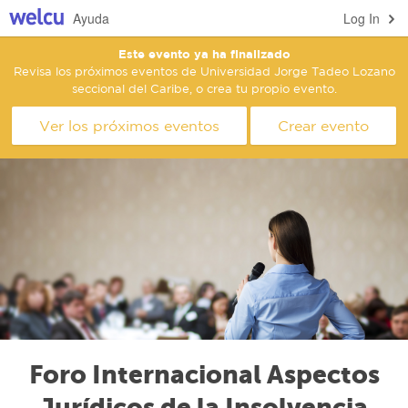
Ayuda
Log In
Este evento ya ha finalizado
Revisa los próximos eventos de Universidad Jorge Tadeo Lozano
seccional del Caribe, o crea tu propio evento.
Ver los próximos eventos
Crear evento
Foro Internacional Aspectos
Jurídicos de la Insolvencia