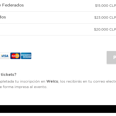
s) Federados
$15.000 CL
dos
$23.000 CL
$20.000 CL
tickets?
Welcu
mpletada tu inscripción en
, los recibirás en tu correo elec
de forma impresa al evento.