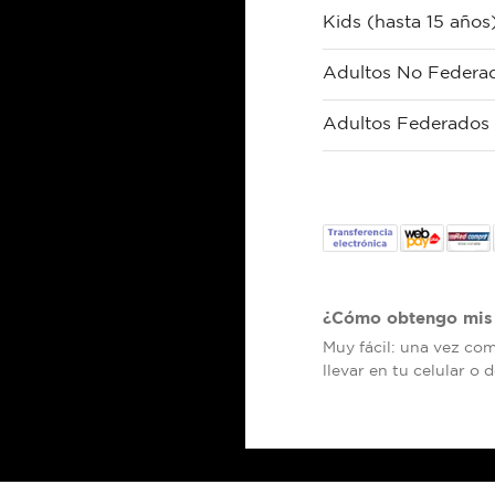
Kids (hasta 15 año
Adultos No Federa
Adultos Federados
¿Cómo obtengo mis 
Muy fácil: una vez co
llevar en tu celular o 