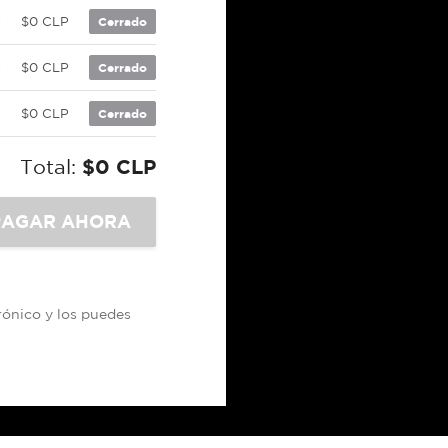
P
$0 CLP
Cerrado
P
$0 CLP
Cerrado
P
$0 CLP
Cerrado
Total:
$0 CLP
trónico y los puedes