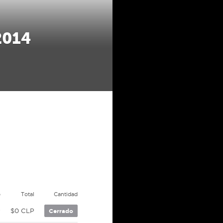
2014
o
Total
Cantidad
P
$0 CLP
Cerrado