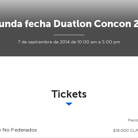
unda fecha Duatlon Concon 
7 de septiembre de 2014 de 10:00 am a 5:00 pm
Tickets
Preci
s) No Federados
$18.000 CL