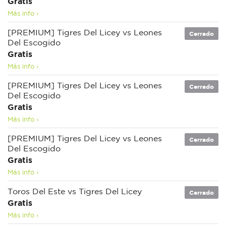
Gratis
Más info ›
[PREMIUM] Tigres Del Licey vs Leones
Cerrado
Del Escogido
Gratis
Más info ›
[PREMIUM] Tigres Del Licey vs Leones
Cerrado
Del Escogido
Gratis
Más info ›
[PREMIUM] Tigres Del Licey vs Leones
Cerrado
Del Escogido
Gratis
Más info ›
Toros Del Este vs Tigres Del Licey
Cerrado
Gratis
Más info ›