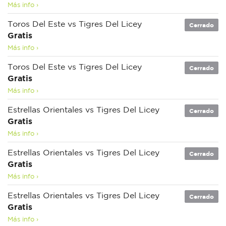
Más info ›
Toros Del Este vs Tigres Del Licey
Cerrado
Gratis
Más info ›
Toros Del Este vs Tigres Del Licey
Cerrado
Gratis
Más info ›
Estrellas Orientales vs Tigres Del Licey
Cerrado
Gratis
Más info ›
Estrellas Orientales vs Tigres Del Licey
Cerrado
Gratis
Más info ›
Estrellas Orientales vs Tigres Del Licey
Cerrado
Gratis
Más info ›