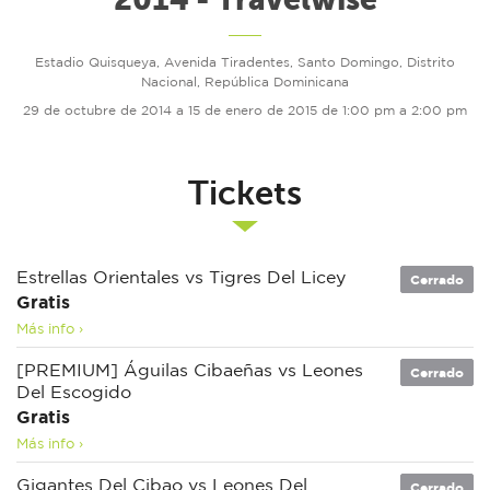
Estadio Quisqueya, Avenida Tiradentes, Santo Domingo, Distrito
Nacional, República Dominicana
29 de octubre de 2014 a 15 de enero de 2015 de 1:00 pm a 2:00 pm
Tickets
Estrellas Orientales vs Tigres Del Licey
Cerrado
Gratis
Más info ›
[PREMIUM] Águilas Cibaeñas vs Leones
Cerrado
Del Escogido
Gratis
Más info ›
Gigantes Del Cibao vs Leones Del
Cerrado