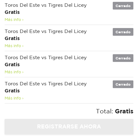
Toros Del Este vs Tigres Del Licey
Cerrado
Gratis
Más info ›
Toros Del Este vs Tigres Del Licey
Cerrado
Gratis
Más info ›
Toros Del Este vs Tigres Del Licey
Cerrado
Gratis
Más info ›
Toros Del Este vs Tigres Del Licey
Cerrado
Gratis
Más info ›
Total:
Gratis