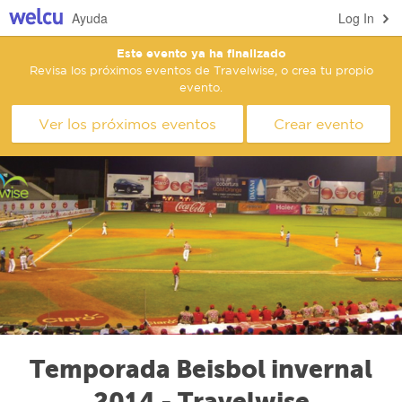
Ayuda
Log In
Este evento ya ha finalizado
Revisa los próximos eventos de Travelwise, o crea tu propio
evento.
Ver los próximos eventos
Crear evento
Temporada Beisbol invernal
2014 - Travelwise