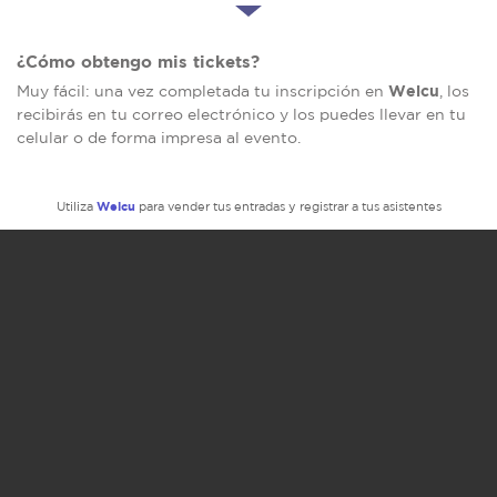
¿Cómo obtengo mis tickets?
Welcu
Muy fácil: una vez completada tu inscripción en
, los
recibirás en tu correo electrónico y los puedes llevar en tu
celular o de forma impresa al evento.
Welcu
Utiliza
para vender tus entradas y registrar a tus asistentes