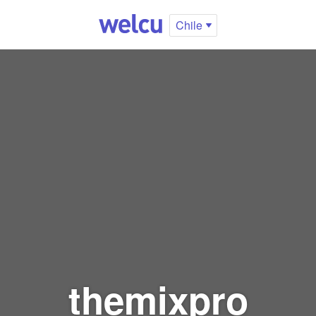
Chile
themixpro