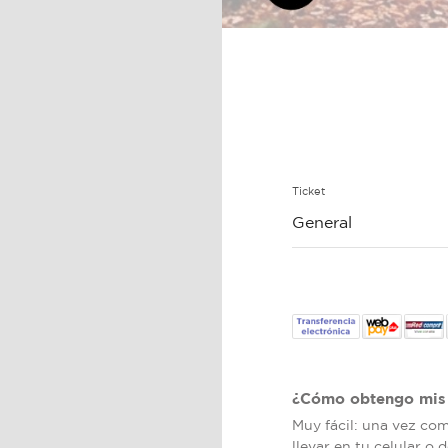
Ticket
General
¿Cómo obtengo mis 
Muy fácil: una vez co
llevar en tu celular o 