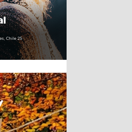
al
, Chile 25