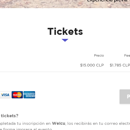
Tickets
Precio
Fe
$15.000 CLP
$1.785 CL
tickets?
Welcu
mpletada tu inscripción en
, los recibirás en tu correo elec
de forma impresa al evento.