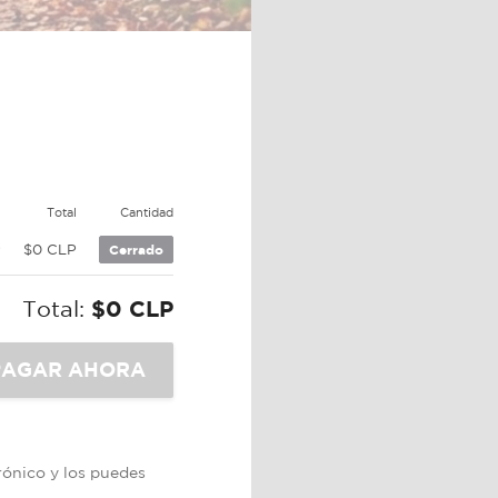
e
Total
Cantidad
P
$0 CLP
Cerrado
Total:
$0 CLP
trónico y los puedes