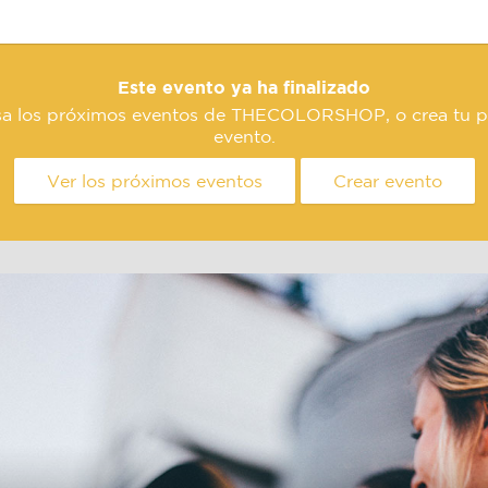
Este evento ya ha finalizado
sa los próximos eventos de THECOLORSHOP, o crea tu p
evento.
Ver los próximos eventos
Crear evento