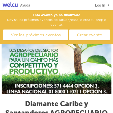
Ayuda
Log In
Este evento ya ha finalizado
Revisa los próximos eventos de tarud//casa, o crea tu propio
evento.
Ver los próximos eventos
Crear evento
Diamante Caribe y
Santanderes AGROPECUARIO