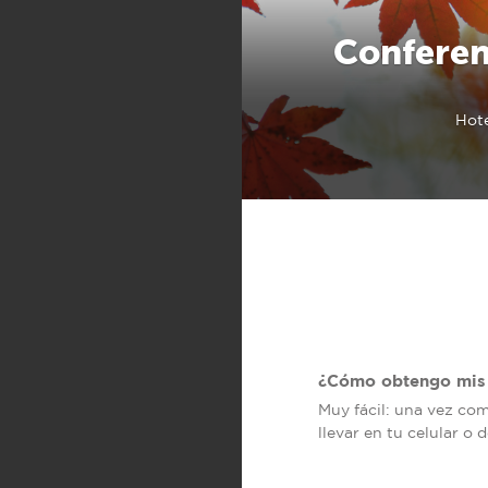
Conferen
Hote
¿Cómo obtengo mis 
Muy fácil: una vez co
llevar en tu celular o 