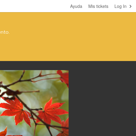
Ayuda
Mis tickets
Log In
nto.