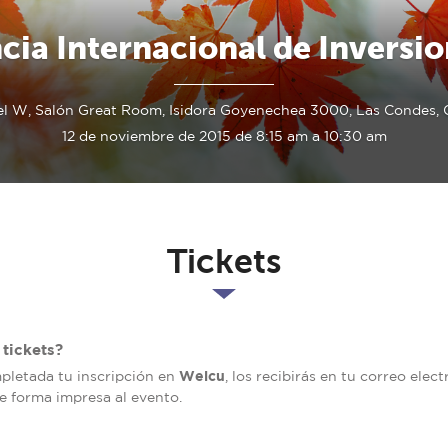
cia Internacional de Inversi
l W, Salón Great Room, Isidora Goyenechea 3000, Las Condes, 
12 de noviembre de 2015 de 8:15 am a 10:30 am
Tickets
tickets?
Welcu
mpletada tu inscripción en
, los recibirás en tu correo elec
de forma impresa al evento.