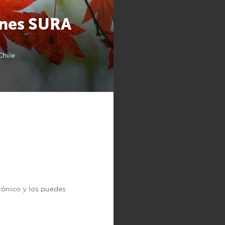
ones SURA
Chile
trónico y los puedes