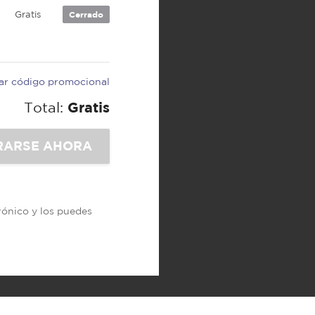
Gratis
Cerrado
car código promocional
Total:
Gratis
trónico y los puedes