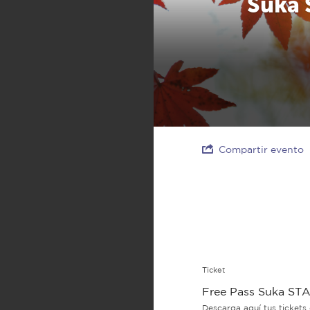
Suka 
Compartir evento
Ticket
Free Pass Suka STA
Descarga aquí tus tickets 