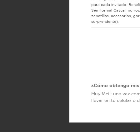
para cada invitado. Benef
Semiformal Casual, no rop
zapatillas, accesorios, go
sorprendente).
¿Cómo obtengo mis 
Muy fácil: una vez co
llevar en tu celular o 