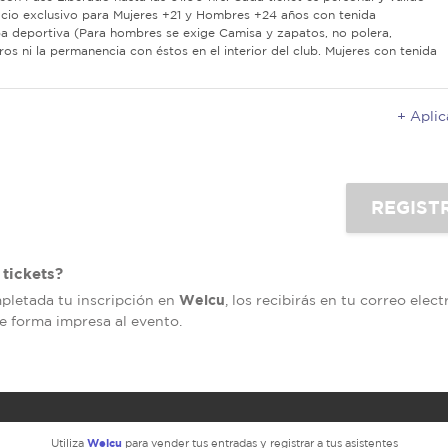
icio exclusivo para Mujeres +21 y Hombres +24 años con tenida
a deportiva (Para hombres se exige Camisa y zapatos, no polera,
rros ni la permanencia con éstos en el interior del club. Mujeres con tenida
+ Apli
tickets?
Welcu
mpletada tu inscripción en
, los recibirás en tu correo elec
de forma impresa al evento.
Welcu
Utiliza
para vender tus entradas y registrar a tus asistentes