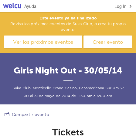
Ayuda
Log In
Este evento ya ha finalizado
Revisa los próximos eventos de Suka Club, o crea tu propio
evento.
Ver los próximos eventos
Crear evento
Girls Night Out - 30/05/14
Suka Club, Monticello Grand Casino, Panamericana Sur Km.57
30 al 31 de mayo de 2014 de 11:30 pm a 5:00 am
Compartir evento
Tickets