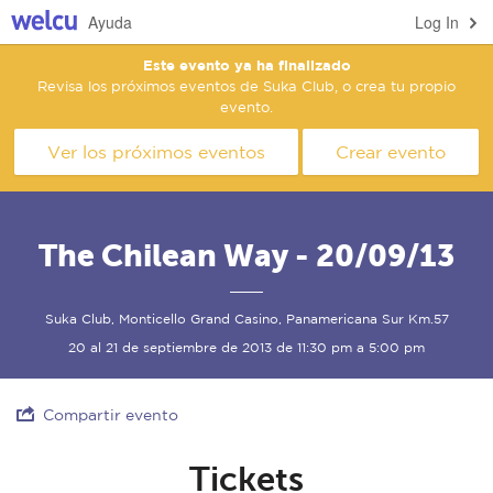
Ayuda
Log In
Este evento ya ha finalizado
Revisa los próximos eventos de Suka Club, o crea tu propio
evento.
Ver los próximos eventos
Crear evento
The Chilean Way - 20/09/13
Suka Club, Monticello Grand Casino, Panamericana Sur Km.57
20 al 21 de septiembre de 2013 de 11:30 pm a 5:00 pm
Compartir evento
Tickets