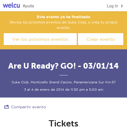
Ayuda
Log In
Este evento ya ha finalizado
Revisa los próximos eventos de Suka Club, o crea tu propio
evento.
Ver los próximos eventos
Crear evento
Are U Ready? GO! - 03/01/14
Suka Club, Monticello Grand Casino, Panamericana Sur Km.57
3 al 4 de enero de 2014 de 11:30 pm a 5:00 am
Compartir evento
Tickets