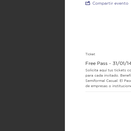
Compartir evento
Ticket
Free Pass - 31/01/1
Solicita aquí tus tickets 
para cada invitado. Benef
Semiformal Casual. El Pas
de empresas o institucion