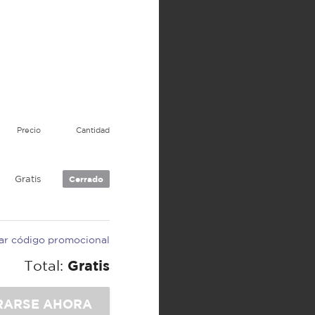
Precio
Cantidad
Gratis
Cerrado
car código promocional
Total:
Gratis