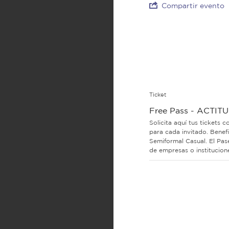
Compartir evento
Ticket
Free Pass - ACTIT
Solicita aquí tus tickets 
para cada invitado. Benef
Semiformal Casual. El Pas
de empresas o institucion