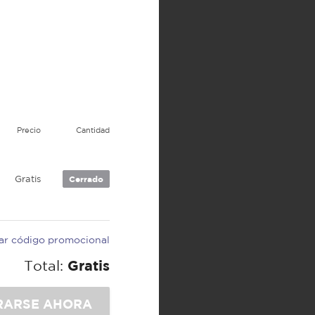
Precio
Cantidad
Gratis
Cerrado
car código promocional
Total:
Gratis