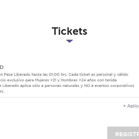
Tickets
UD
con Pase Liberado hasta las 01:00 hrs. Cada ticket es personal y válido
icio exclusivo para Mujeres +21 y Hombres +24 años con tenida
e Liberado aplica sólo a personas naturales y NO a eventos corporativos
es.
+ Apli