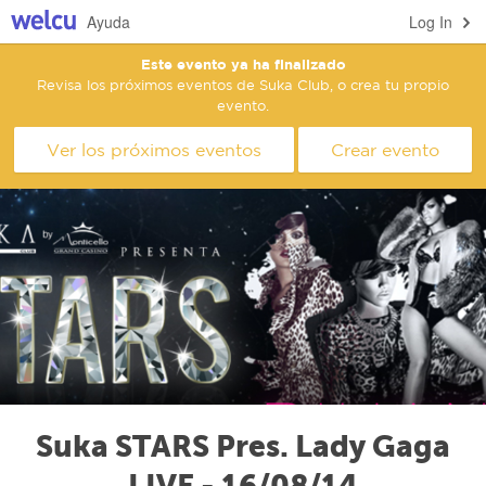
Ayuda
Log In
Este evento ya ha finalizado
Revisa los próximos eventos de Suka Club, o crea tu propio
evento.
Ver los próximos eventos
Crear evento
Suka STARS Pres. Lady Gaga
LIVE - 16/08/14