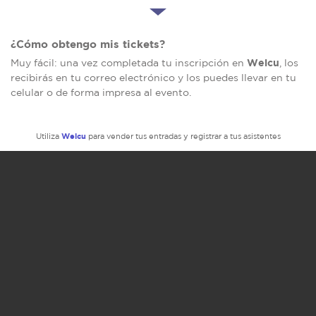
¿Cómo obtengo mis tickets?
Welcu
Muy fácil: una vez completada tu inscripción en
, los
recibirás en tu correo electrónico y los puedes llevar en tu
celular o de forma impresa al evento.
Welcu
Utiliza
para vender tus entradas y registrar a tus asistentes