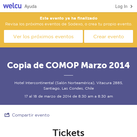
Ayuda
Log In
Este evento ya ha finalizado
Revisa los próximos eventos de Sodexo, o crea tu propio evento.
Ver los próximos eventos
Crear evento
Copia de COMOP Marzo 2014
Hotel Intercontinental (Salón Norteamérica), Vitacura 2885,
Santiago, Las Condes, Chile
17 al 18 de marzo de 2014 de 8:30 am a 8:30 am
Compartir evento
Tickets