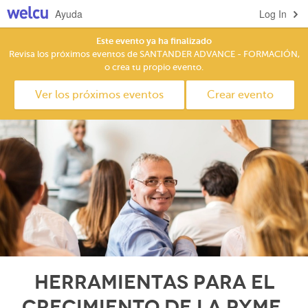
Ayuda
Log In
Este evento ya ha finalizado
Revisa los próximos eventos de SANTANDER ADVANCE - FORMACIÓN,
o crea tu propio evento.
Ver los próximos eventos
Crear evento
HERRAMIENTAS PARA EL
CRECIMIENTO DE LA PYME,