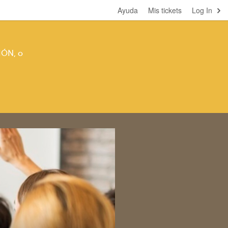
Ayuda
Mis tickets
Log In
IÓN, o