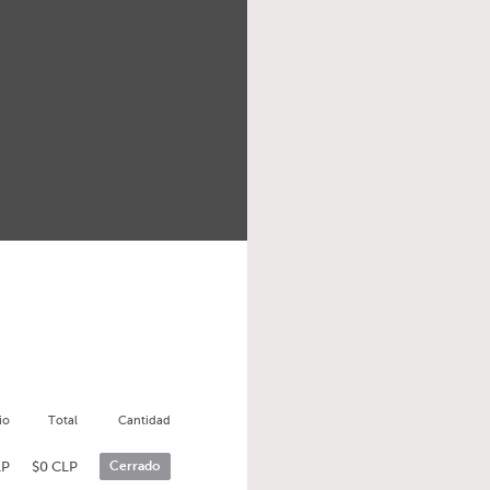
io
Total
Cantidad
LP
$0 CLP
Cerrado