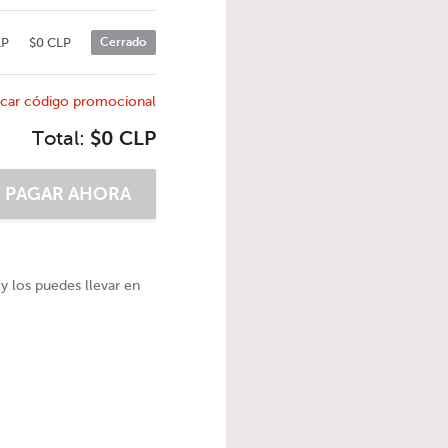
LP
$0 CLP
Cerrado
icar código promocional
Total:
$0 CLP
 y los puedes llevar en