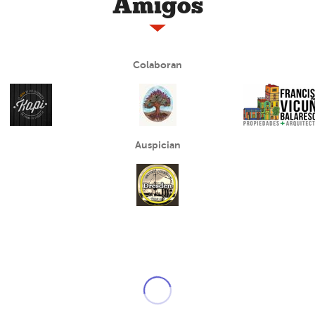
Amigos
Colaboran
Auspician