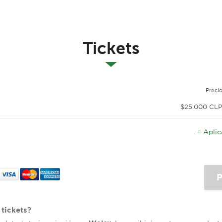
Tickets
Preci
$25.000 CL
+ Apli
tickets?