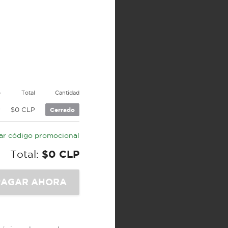
o
Total
Cantidad
P
$0 CLP
Cerrado
car código promocional
Total:
$0 CLP