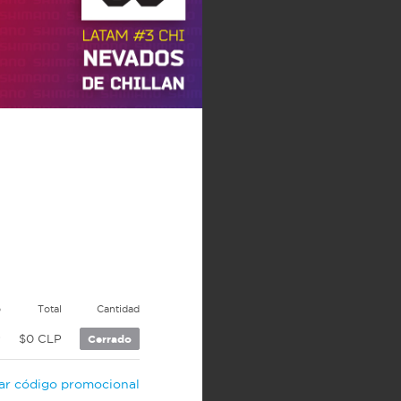
o
Total
Cantidad
P
$0 CLP
Cerrado
car código promocional