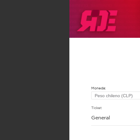
Moneda:
Ticket
General