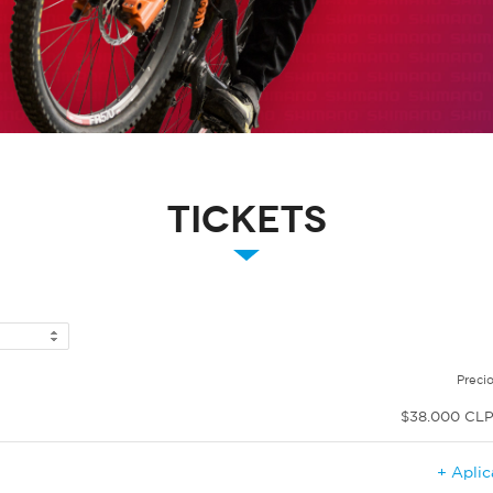
Tickets
Preci
$38.000 CL
+ Apli