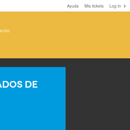
Ayuda
Mis tickets
Log In
ento.
ados de