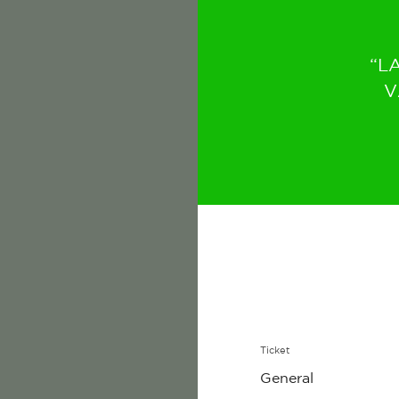
“L
V
Ticket
General