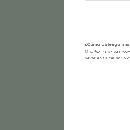
¿Cómo obtengo mis 
Muy fácil: una vez co
llevar en tu celular o 