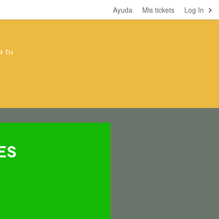
Ayuda
Mis tickets
Log In
a tu
es