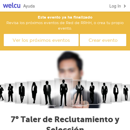
Ayuda
Log In
Este evento ya ha finalizado
Revisa los próximos eventos de Red de RRHH, o crea tu propio
evento.
Ver los próximos eventos
Crear evento
7° Taler de Reclutamiento y
Selección