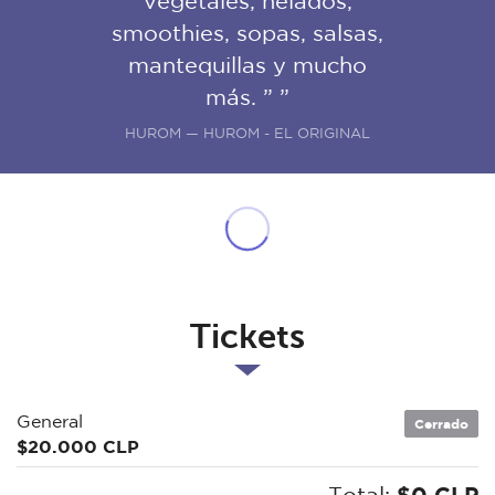
vegetales, helados,
smoothies, sopas, salsas,
mantequillas y mucho
más. ” ”
HUROM — HUROM - EL ORIGINAL
Tickets
General
Cerrado
$20.000 CLP
Total:
$0 CLP