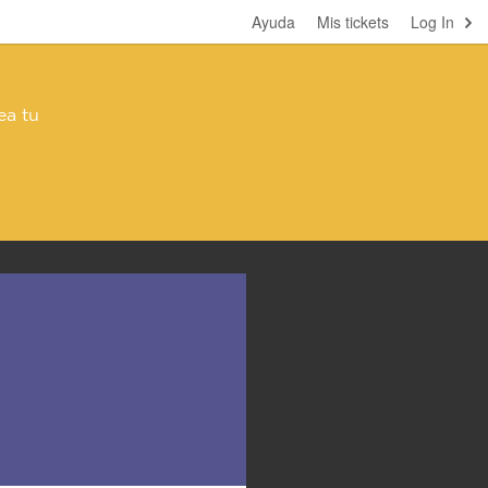
Ayuda
Mis tickets
Log In
ea tu