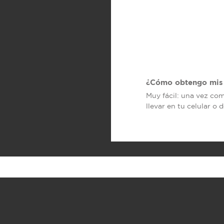
¿Cómo obtengo mis 
Muy fácil: una vez co
llevar en tu celular o 