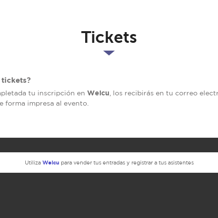
Tickets
tickets?
Welcu
mpletada tu inscripción en
, los recibirás en tu correo elec
de forma impresa al evento.
Welcu
Utiliza
para vender tus entradas y registrar a tus asistentes