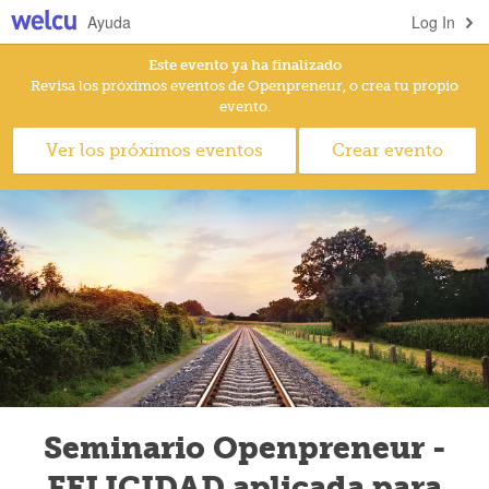
Ayuda
Log In
Este evento ya ha finalizado
Revisa los próximos eventos de Openpreneur, o crea tu propio
evento.
Ver los próximos eventos
Crear evento
Seminario Openpreneur -
FELICIDAD aplicada para