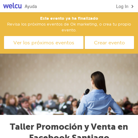
Ayuda
Log In
Este evento ya ha finalizado
Revisa los próximos eventos de Ok marketing, o crea tu propio
evento.
Ver los próximos eventos
Crear evento
Taller Promoción y Venta en
Facebook Santiago