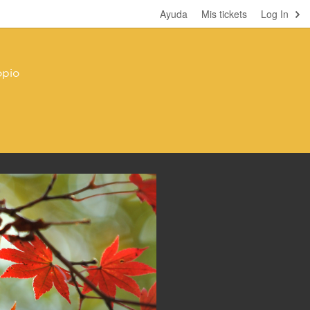
Ayuda
Mis tickets
Log In
opio