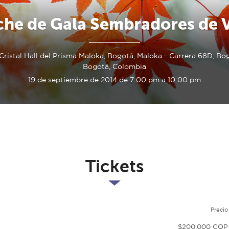
he de Gala Sembradores de 
Cristal Hall del Prisma Maloka, Bogotá, Maloka - Carrera 68D, Bog
Bogotá, Colombia
19 de septiembre de 2014 de 7:00 pm a 10:00 pm
Tickets
Precio
$200.000 COP