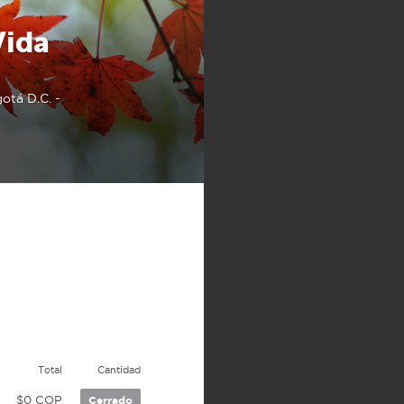
Vida
otá D.C. -
Total
Cantidad
$0 COP
Cerrado