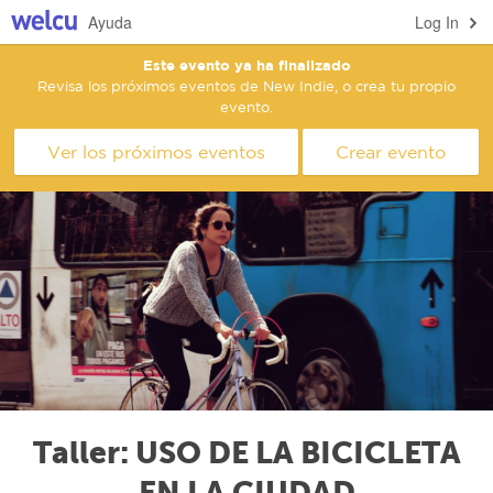
Ayuda
Log In
Este evento ya ha finalizado
Revisa los próximos eventos de New Indie, o crea tu propio
evento.
Ver los próximos eventos
Crear evento
Taller: USO DE LA BICICLETA
EN LA CIUDAD