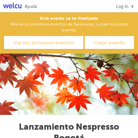
Ayuda
Log In
Este evento ya ha finalizado
Revisa los próximos eventos de Nespresso, o crea tu propio
evento.
Ver los próximos eventos
Crear evento
Lanzamiento Nespresso
Bogotá