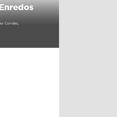
 Enredos
Las Condes,