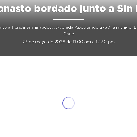
canasto bordado junto a Sin
rente a tienda Sin Enredos. , Avenida Apoquindo 2730, Santiago, 
Chile
23 de mayo de 2026 de 11:00 am a 12:30 pm