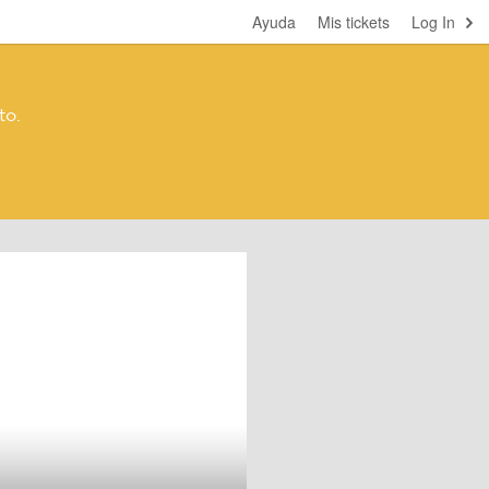
Ayuda
Mis tickets
Log In
to.