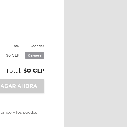
e
Total
Cantidad
P
$0 CLP
Cerrado
Total:
$0 CLP
trónico y los puedes