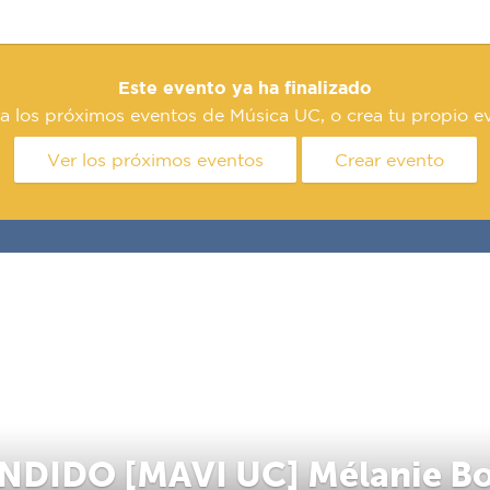
Este evento ya ha finalizado
a los próximos eventos de Música UC, o crea tu propio e
Ver los próximos eventos
Crear evento
DIDO [MAVI UC] Mélanie Bo