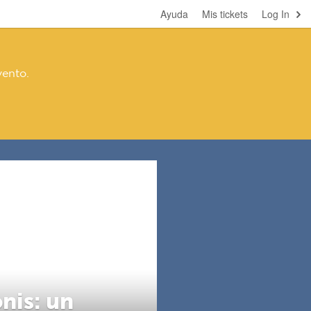
Ayuda
Mis tickets
Log In
vento.
nis: un