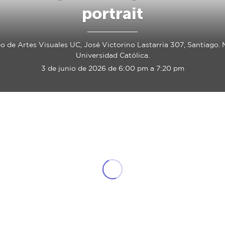
portrait
o de Artes Visuales UC, José Victorino Lastarria 307, Santiago. 
Universidad Católica.
3 de junio de 2026 de 6:00 pm a 7:20 pm