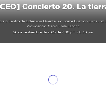
CEO] Concierto 20. La tier
torio Centro de Extensión Oriente, Av. Jaime Guzman Errazuriz 
Providencia. Metro Chile España
26 de septiembre de 2023 de 7:00 pm a 8:30 pm