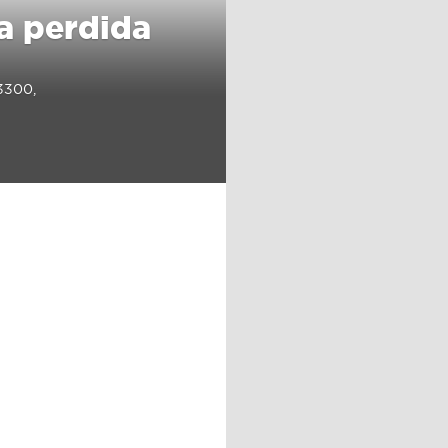
ra perdida
3300,