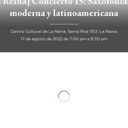
 Reina] Concierto 15: Saxofonía
moderna y latinoamericana
Centro Cultural de La Reina, Santa Rita 1153, La Reina.
17 de agosto de 2022 de 7:00 pm a 8:30 pm