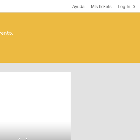
Ayuda
Mis tickets
Log In
vento.